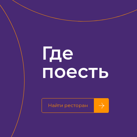
Где
поесть
Найти ресторан