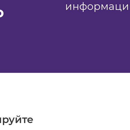
информац
о
ируйте