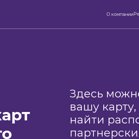
Р
О компании
Здесь можн
вашу карту,
карт
найти расп
то
партнерски