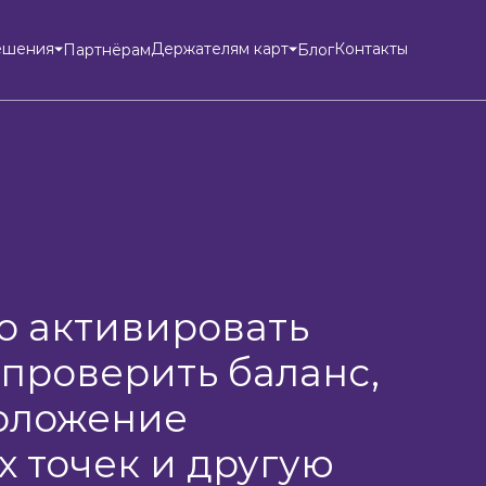
ешения
Держателям карт
Контакты
Партнёрам
Блог
о активировать
 проверить баланс,
оложение
х точек и другую