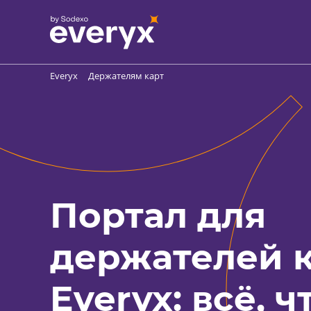
Everyx
Держателям карт
Портал для
держателей 
Everyx: всё, ч