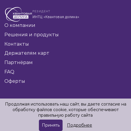
РЕЗИДЕНТ
ИНТЦ «Квантовая долина»
О компании
Решения и продукты
Контакты
Держателям карт
Партнёрам
FAQ
Оферты
Продолжая использовать наш сайт, вы даете согласие на
обработку файлов cookie, которые обеспечивают
Политика конфиденциальности
Политика использования файлов cookie
правильную работу сайта
© Everyx 2026
Принять
Подробнее