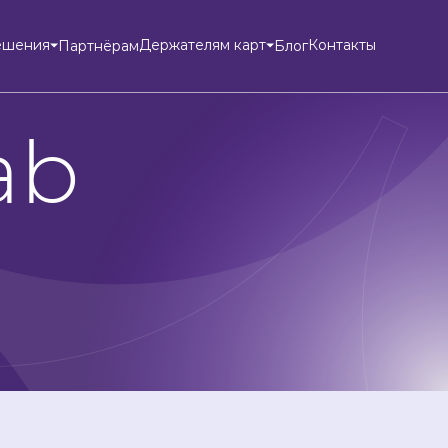
ешения
Держателям карт
Контакты
Партнёрам
Блог
ab