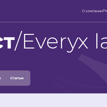
Р
О компании
ст
/Everyx l
я
Статьи