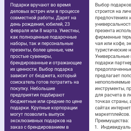
Подарки вручают во время
Выбор подарков
деловых встреч или в процессе
строится на ли
совместной работы. Дарят на
предпочтениях 
день рождения, юбилей, 23
универсальности
февраля или 8 марта. Уместны,
презента испол
как полноценные подарочные
фирменные терм
наборы, так и персональные
чая или кофе, э
презенты, более ценные, чем
туристические н
простые сувениры,
Универсальные
брендированные и отражающие
подарки партне
их ценности. Выбор подарка
предоплаченные
зависит от бюджета, который
предлагает поп
соискатель готов потратить на
непополняемые
покупку. Небольшие
инструменты, п
предприятия подбирают
для расчета в 
бюджетные или средние по цене
точках страны, 
подарки. Крупные корпорации
сайтах интернет
могут позволить выпуск
маркетплейсов.
эксклюзивных подарков на
Преимущества:
заказ с брендированием в
Индивидуаль