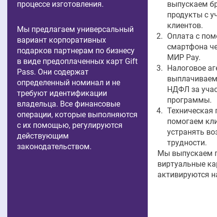
процессе изготовления.
выпускаем б
продукты с у
клиентов.
Мы предлагаем универсальный
Оплата с по
вариант корпоративных
смартфона че
подарков партнерам по бизнесу
МИР Pay.
в виде предоплаченных карт Gift
Налоговое аг
Pass. Они содержат
выплачиваем
определенный номинал и не
НДФЛ за уча
требуют идентификации
программы.
владельца. Все финансовые
Техническая
операции, которые выполняются
помогаем кл
с их помощью, регулируются
устранять в
действующим
трудности.
законодательством.
Мы выпускаем 
виртуальные ка
активируются н